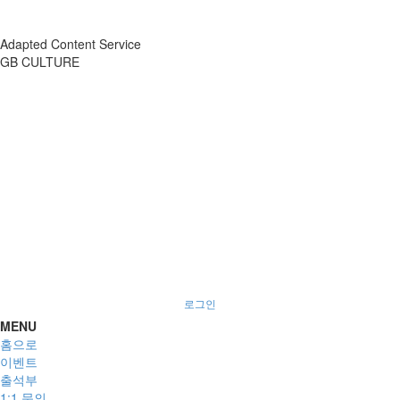
Adapted Content Service
GB CULTURE
About
Portfolio
Process
R&D
로그인
MENU
홈으로
이벤트
출석부
1:1 문의