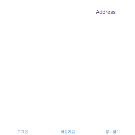
070.4240.2301
Address
대구
광역
시 남구 이천로 128, 3층
서울특별시 광진구 아차산로78길 56, 2층
로그인
회원가입
정보찾기