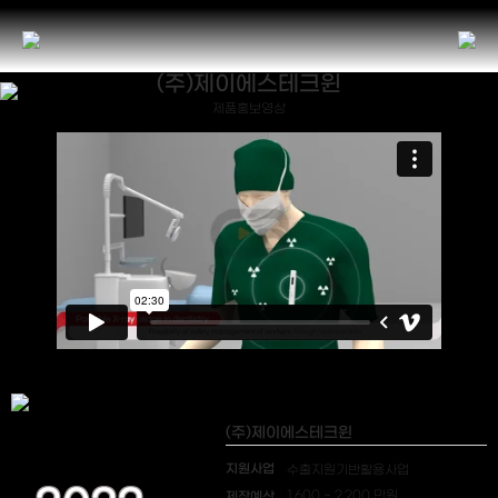
(주)제이에스테크윈
제품홍보영상
(주)제이에스테크윈
지원사업
수출지원기반활용사업
제작예산
1,600 ~ 2,200 만원