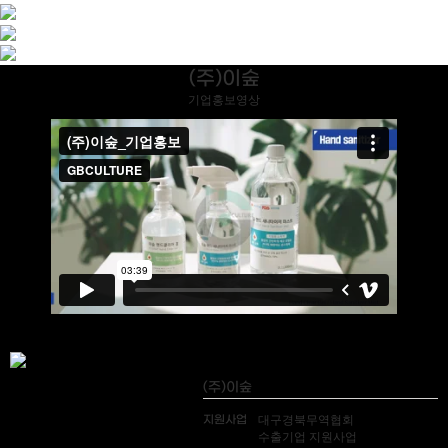
(주)이숲
기업홍보영상
(주)이숲
지원사업
대구경북무역협회
수출기업 지원사업