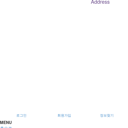
Address
대구
광역
시 남구 이천로 128, 3층
서울특별시 광진구 아차산로78길 56, 2층
로그인
회원가입
정보찾기
MENU
홈으로