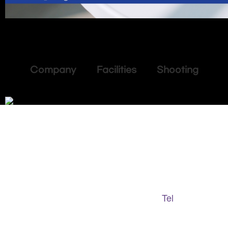
Company Facilities Shooting
Adapted Content Service
GB CULTURE
Tel
gbculture@gbculture.com
070.4240.2301