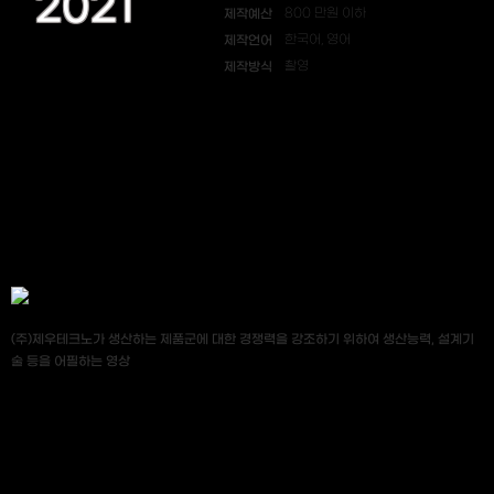
2021
제작예산
800 만원 이하
제작언어
한국어, 영어
제작방식
촬영
(주)제우테크노가 생산하는 제품군에 대한 경쟁력을 강조하기 위하여 생산능력, 설계기
술 등을 어필하는 영상