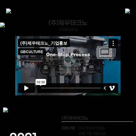
(주)제우테크노
기업홍보영상
(주)제우테크노
지원사업
대구경북무역협회
수출기업 지원사업