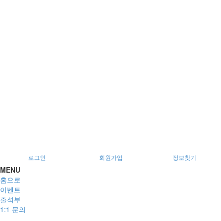
서울특별시 광진구 아차산로78길 56, 2층
로그인
회원가입
정보찾기
MENU
홈으로
이벤트
출석부
1:1 문의