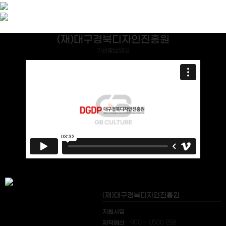
(재)대구경북디자인진흥원
기관홍보영상
(재)대구경북디자인진흥원
지원사업
-
제작예산
900 ~ 1,500 만원