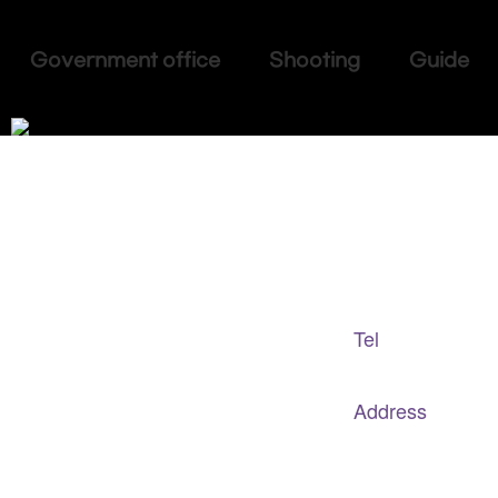
Government office Shooting Guide
Adapted Content Service
GB CULTURE
Tel
gbculture@gbculture.com
070.4240.2301
Address
대구
광역
시 남구 이천로 128, 3층