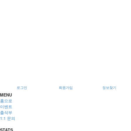
서울특별시 광진구 아차산로78길 56, 2층
로그인
회원가입
정보찾기
MENU
홈으로
이벤트
출석부
1:1 문의
STATS