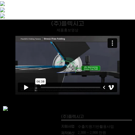
(주)플렉시고
제품홍보영상
(주)플렉시고
지원사업
수출지원기반활용사업
2,300 ~ 2,900 만원
제작예산