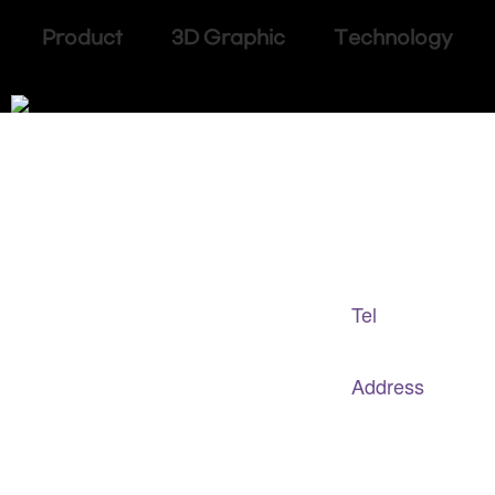
Product 3D Graphic Technology
Adapted Content Service
GB CULTURE
Tel
gbculture@gbculture.com
070.4240.2301
Address
대구
광역
시 남구 이천로 128, 3층