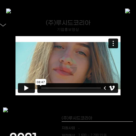
(주)루시드코리아
기업홍보영상
(주)루시드코리아
지원사업
-
1,600 ~ 2,200 만원
제작예산