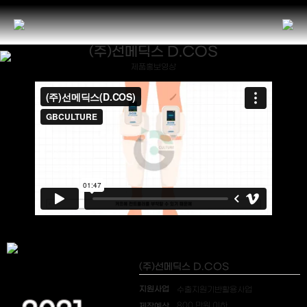
(주)선메딕스 D.COS
제품홍보영상
(주)선메딕스 D.COS
지원사업
수출지원기반활용사업
제작예산
800 만원 이하