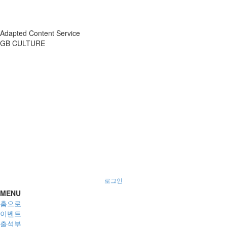
Adapted Content Service
GB CULTURE
About
Portfolio
Process
R&D
로그인
MENU
홈으로
이벤트
출석부