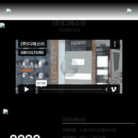
(주)디에스이
기업홍보영상
(주)디에스이
지원사업
수출지원기반활용사업
900 ~ 1,500 만원
제작예산