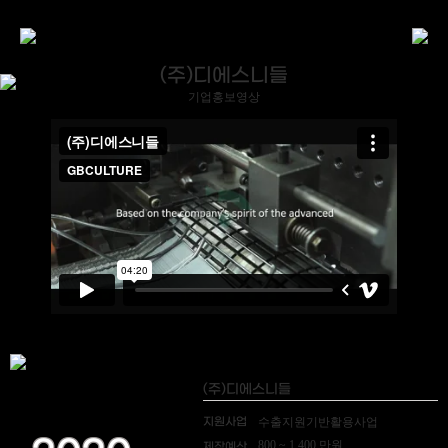
(주)디에스니들
기업홍보영상
(주)디에스니들
지원사업
수출지원기반활용사업
800 ~ 1,400 만원
제작예산