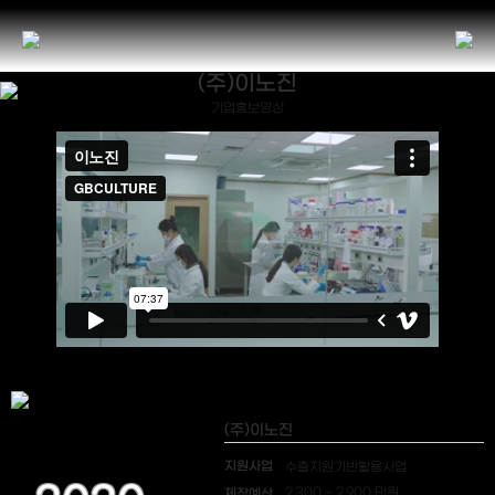
(주)이노진
기업홍보영상
(주)이노진
지원사업
수출지원기반활용사업
제작예산
2,300 ~ 2,900 만원