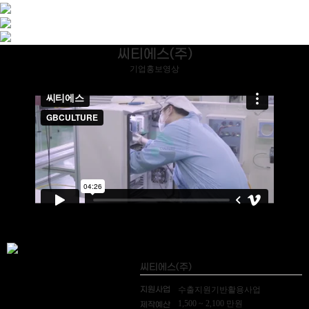
씨티에스(주)
기업홍보영상
씨티에스(주)
지원사업
수출지원기반활용사업
1,500 ~ 2,100 만원
제작예산