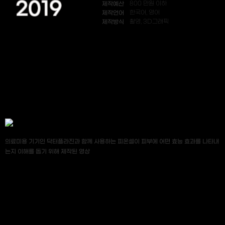
2019
제작예산
800 만원 이하
제작언어
한국어, 영어
제작방식
촬영, 3D그래픽
의료미용 기기인 닥터플라진과 함께 사용하는 피온셀이 피부에 어떤 효능 효과를 나타내
는지 이해를 돕기 위해 제작된 영상