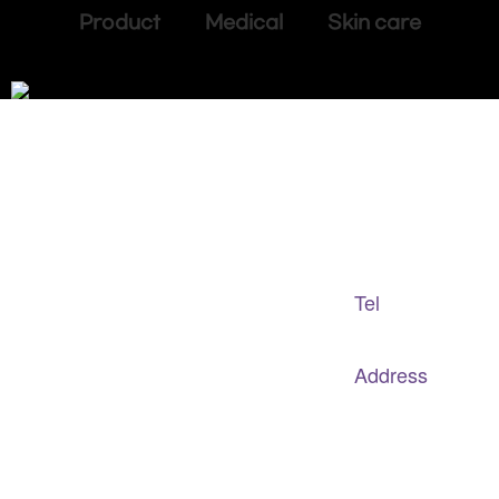
Product Medical Skin care
Adapted Content Service
GB CULTURE
Tel
gbculture@gbculture.com
070.4240.2301
Address
대구
광역
시 남구 이천로 128, 3층
서울특별시 광진구 아차산로78길 56, 2층