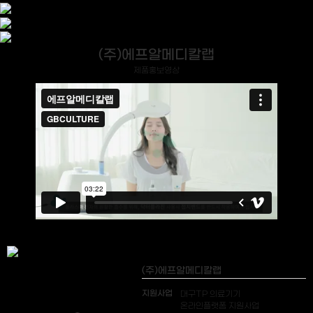
(주)에프알메디칼랩
제품홍보영상
(주)에프알메디칼랩
지원사업
대구TP 의료기기
온라인플랫폼 지원사업