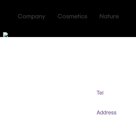
Company Cosmetics Nature
Adapted Content Service
GB CULTURE
Tel
gbculture@gbculture.com
070.4240.2301
Address
대구
광역
시 남구 이천로 128, 3층