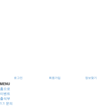
서울특별시 광진구 아차산로78길 56, 2층
로그인
회원가입
정보찾기
MENU
홈으로
이벤트
출석부
1:1 문의