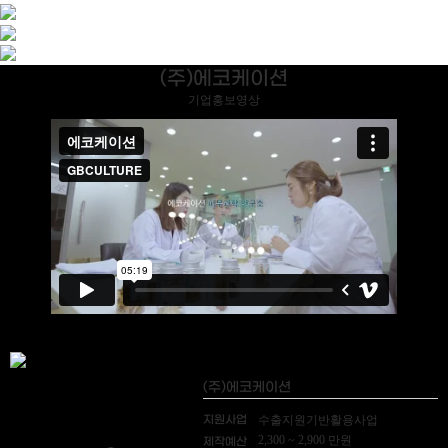
(주)에코케이션
기업홍보영상
(주)에코케이션
지원사업
수출지원기반활용사업
2,300 ~ 2,900 만원
제작예산