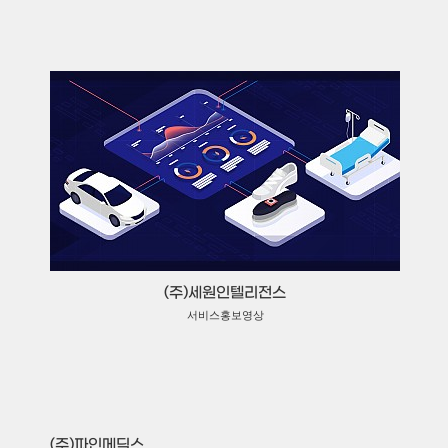
(주)세원인텔리전스
서비스홍보영상
(주)파인메딕스