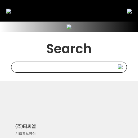
Search
(주)티씨엘
기업홍보영상