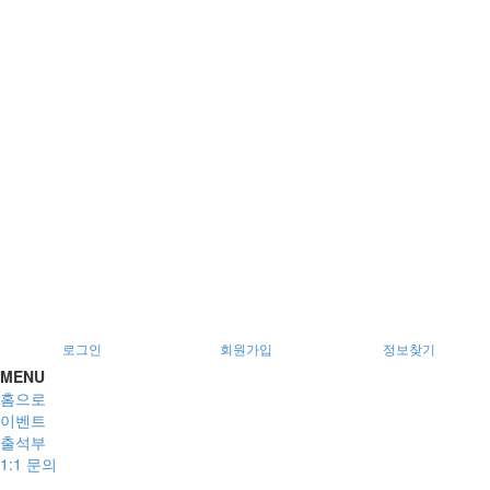
서울특별시 광진구 아차산로78길 56, 2층
로그인
회원가입
정보찾기
MENU
홈으로
이벤트
출석부
1:1 문의