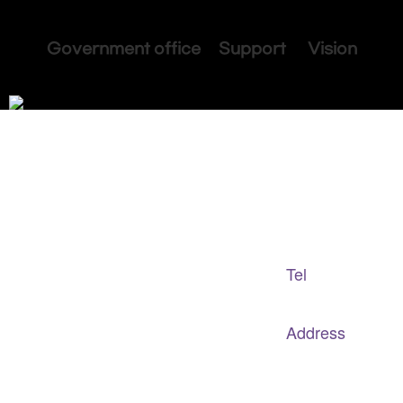
Government office Support Vision
Adapted Content Service
GB CULTURE
Tel
gbculture@gbculture.com
070.4240.2301
Address
대구
광역
시 남구 이천로 128, 3층