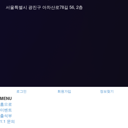
서울특별시 광진구 아차산로78길 56, 2층
로그인
회원가입
정보찾기
MENU
홈으로
이벤트
출석부
1:1 문의