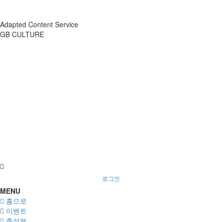
Adapted Content Service
GB CULTURE
About
Portfolio
Process
R&D
로그인
MENU
홈으로
이벤트
출석부