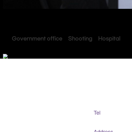
Government office Shooting Hospital
Adapted Content Service
GB CULTURE
Tel
gbculture@gbculture.com
070.4240.2301
Address