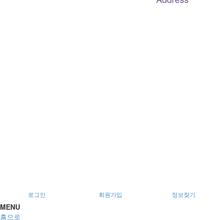
대구
광역
시 남구 이천로 128, 3층
서울특별시 광진구 아차산로78길 56, 2층
로그인
회원가입
정보찾기
MENU
홈으로