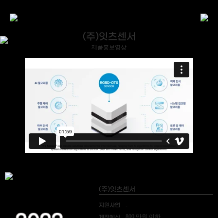
(주)잇츠센서
제품홍보영상
(주)잇츠센서
지원사업
-
800 만원 이하
제작예산