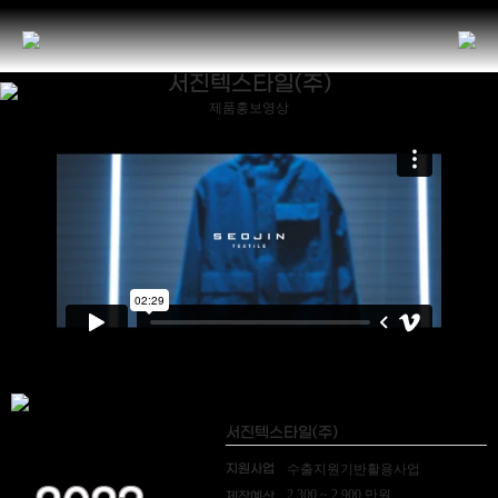
서진텍스타일(주)
제품홍보영상
서진텍스타일(주)
지원사업
수출지원기반활용사업
2,300 ~ 2,900 만원
제작예산