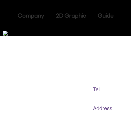
Company 2D Graphic Guide
Adapted Content Service
GB CULTURE
Tel
gbculture@gbculture.com
070.4240.2301
Address
대구
광역
시 남구 이천로 128, 3층