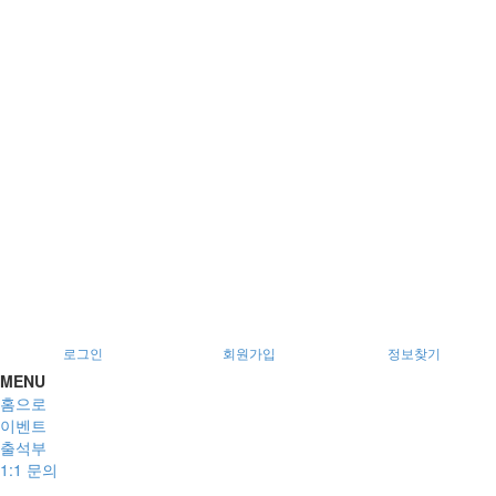
서울특별시 광진구 아차산로78길 56, 2층
로그인
회원가입
정보찾기
MENU
홈으로
이벤트
출석부
1:1 문의