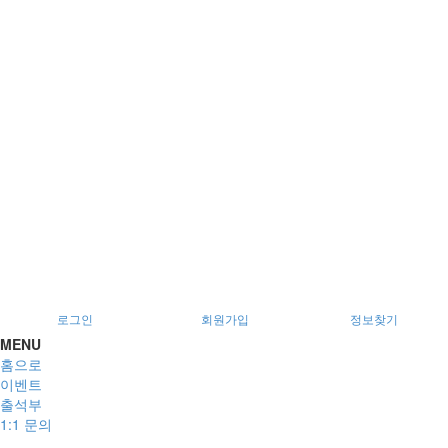
서울특별시 광진구 아차산로78길 56, 2층
로그인
회원가입
정보찾기
MENU
홈으로
이벤트
출석부
1:1 문의