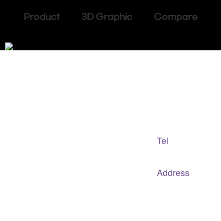
Product 3D Graphic Compare
Adapted Content Service
GB CULTURE
Tel
gbculture@gbculture.com
070.4240.2301
Address
대구
광역
시 남구 이천로 128, 3층