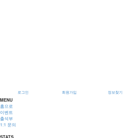
서울특별시 광진구 아차산로78길 56, 2층
로그인
회원가입
정보찾기
MENU
홈으로
이벤트
출석부
1:1 문의
STATS