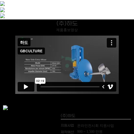
(주)하도
제품홍보영상
(주)하도
지원사업
온라인전시회 지원사업
900 ~ 1,500 만원
제작예산