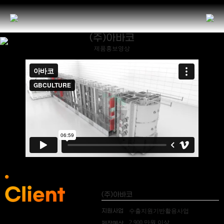
(주)아바코
제품홍보영상
(주)아바코
지원사업
수출지원기반활용사업
2,900 만원 이상
제작예산