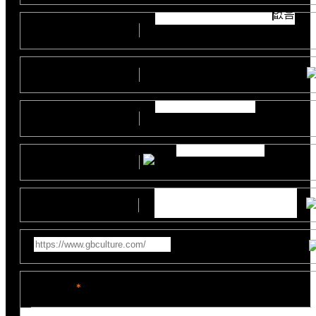
없음
부서
(직위)
예산
지원사업명
제작일정
참고영상링크
문의내용
*