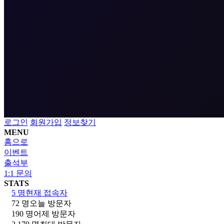
로그인
회원가입
정보찾기
MENU
홈으로
이벤트
출석부
1:1 문의
STATS
5 명
현재 접속자
72 명
오늘 방문자
190 명
어제 방문자