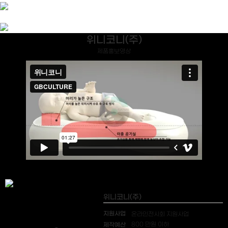
위니코니(주)
제품홍보영상
위니코니(주)
지원사업
온라인전시회 지원사업
제작예산
800 만원 이하