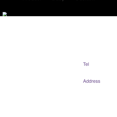
Adapted Content Service
GB CULTURE
Tel
gbculture@gbculture.com
070.4240.2301
Address
대구
광역
시 남구 이천로 128, 3층
서울특별시 광진구 아차산로78길 56, 2층