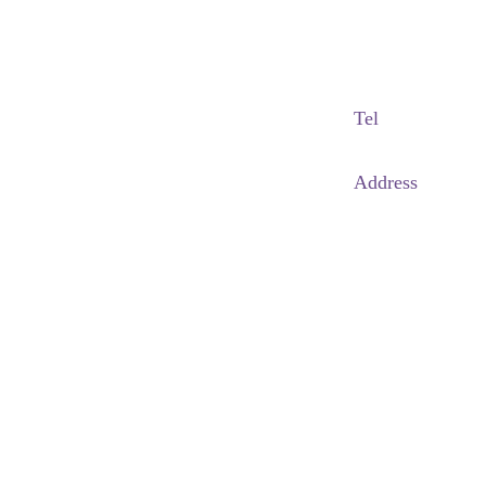
Adapted Content Service
GB CULTURE
gbculture@gbculture.com
Tel
070.4240.2301
Address
대구
광역
시 남
구 이천로 128, 3층
서울특별시 광진구 아차산로78길 56, 2층