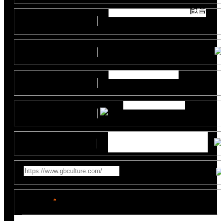
없음
부서
(직위)
예산
지원사업명
제작일정
참고영상링크
문의내용
*