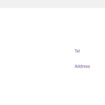
Adapted Content Service
GB CULTURE
Tel
gbculture@gbculture.com
070.4240.2301
Address
대구
광역
시 남구 이천로 128, 3층
서울특별시 광진구 아차산로78길 56, 2층