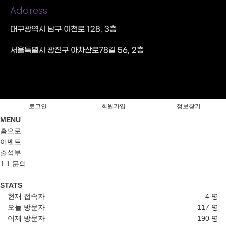
Address
대구광역시 남구 이천로 128, 3층
서울특별시 광진구 아차산로78길 56, 2층
로그인
회원가입
정보찾기
MENU
홈으로
이벤트
출석부
1:1 문의
STATS
현재 접속자
4 명
오늘 방문자
117 명
어제 방문자
190 명